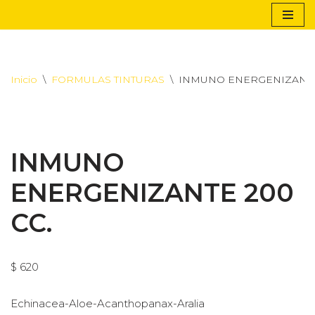
Saltar
al
contenido
Inicio
\
FORMULAS TINTURAS
\
INMUNO ENERGENIZANTE
INMUNO
ENERGENIZANTE 200
CC.
$
620
Echinacea-Aloe-Acanthopanax-Aralia