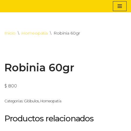
Saltar
al
contenido
Inicio
\
Homeopatía
\
Robinia 60gr
Robinia 60gr
$
800
Categorías:
Glóbulos
,
Homeopatía
Productos relacionados